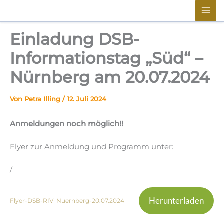
Zum
springen
Inhalt
springen
Einladung DSB-
Informationstag „Süd“ –
Nürnberg am 20.07.2024
Von
Petra Illing
/
12. Juli 2024
Anmeldungen noch möglich!!
Flyer zur Anmeldung und Programm unter:
/
Herunterladen
Flyer-DSB-RIV_Nuernberg-20.07.2024