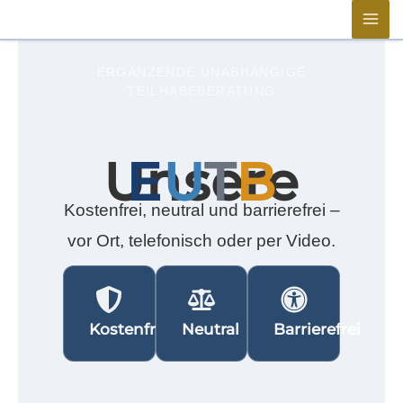
Zum
springen
Inhalt
springen
ERGÄNZENDE UNABHÄNGIGE
TEILHABEBERATUNG
Unsere
E
U
T
B
Kostenfrei, neutral und barrierefrei –
vor Ort, telefonisch oder per Video.
Kostenfrei
Neutral
Barrierefrei