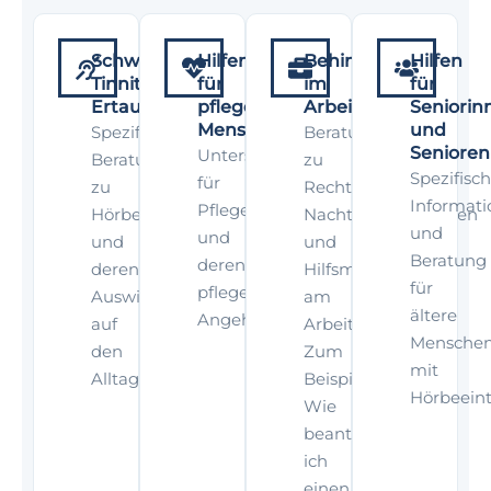
Schwerhörigkeit,
Hilfen
Behinderung
Hilfen
Tinnitus,
für
im
für
Ertaubung
pflegebedürftige
Arbeitsleben
Seniorin
Menschen
und
Spezifische
Beratung
Senioren
Unterstützung
Beratung
zu
Spezifisc
für
zu
Rechten,
Informat
Pflegebedürftige
Hörbehinderungen
Nachteilsausgleichen
und
und
und
und
Beratung
deren
deren
Hilfsmitteln
für
pflegende
Auswirkungen
am
ältere
Angehörige.
auf
Arbeitsplatz.
Mensche
den
Zum
mit
Alltag.
Beispiel:
Hörbeeint
Wie
beantrage
ich
einen