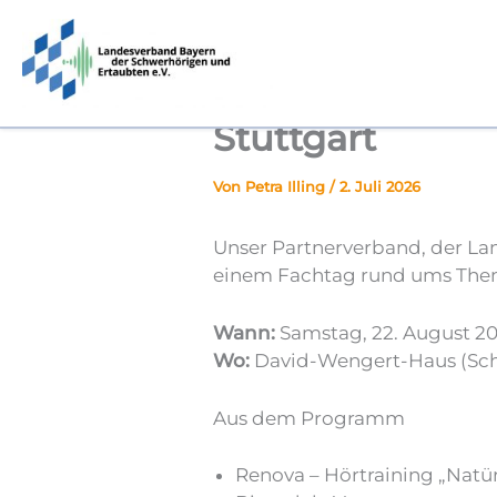
Zum
springen
Inhalt
springen
Fachtag „Rund 
Stuttgart
Von
Petra Illing
/
2. Juli 2026
Unser Partnerverband, der La
einem Fachtag rund ums Them
Wann:
Samstag, 22. August 202
Wo:
David-Wengert-Haus (Schwe
Aus dem Programm
Renova – Hörtraining „Natü