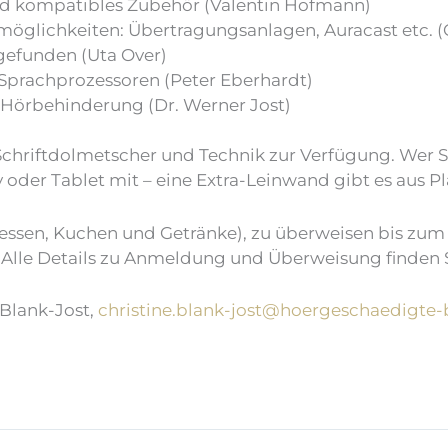
d kompatibles Zubehör (Valentin Hofmann)
öglichkeiten: Übertragungsanlagen, Auracast etc. (
gefunden (Uta Over)
Sprachprozessoren (Peter Eberhardt)
 Hörbehinderung (Dr. Werner Jost)
 Schriftdolmetscher und Technik zur Verfügung. Wer 
y oder Tablet mit – eine Extra-Leinwand gibt es aus P
gessen, Kuchen und Getränke), zu überweisen bis zu
Alle Details zu Anmeldung und Überweisung finden S
 Blank-Jost,
christine.blank-jost@hoergeschaedigte