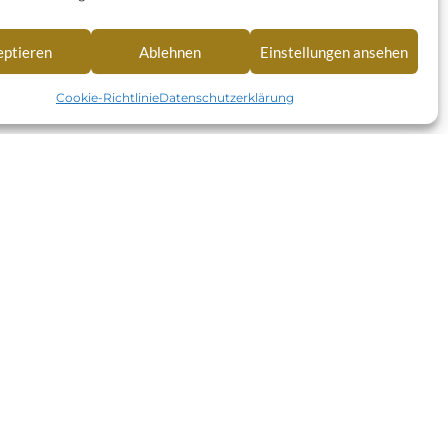
eptieren
Ablehnen
Einstellungen ansehen
Cookie-Richtlinie
Datenschutzerklärung
RECHTLICHES
Datenschutzerklärung
90
g
Impressum
Barrierefreiheitserklärung
live.de
Cookie-Richtlinie