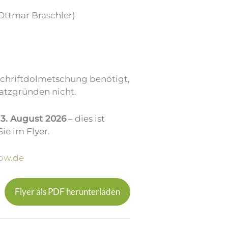
Ottmar Braschler)
Schriftdolmetschung benötigt,
latzgründen nicht.
m
3. August 2026
– dies ist
ie im Flyer.
-bw.de
Flyer als PDF herunterladen