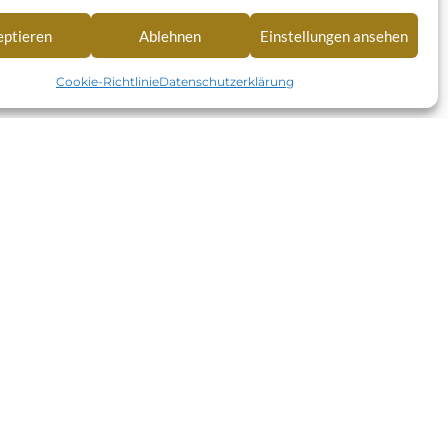
eptieren
Ablehnen
Einstellungen ansehen
Cookie-Richtlinie
Datenschutzerklärung
RECHTLICHES
Datenschutzerklärung
90
g
Impressum
Barrierefreiheitserklärung
live.de
Cookie-Richtlinie