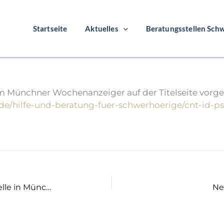
Startseite
Aktuelles
Beratungsstellen Schw
 Titelseite!
m Münchner Wochenanzeiger auf der Titelseite vorges
de/hilfe-und-beratung-fuer-schwerhoerige/cnt-id-p
Eröffnung 2. EUTB Beratungsstelle in München
Ne