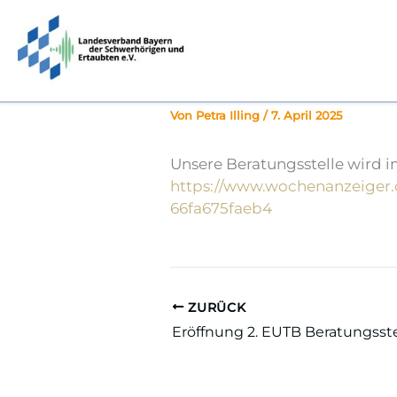
Zum
springen
Inhalt
springen
Wir sind auf der
Von
Petra Illing
/
7. April 2025
Unsere Beratungsstelle wird i
https://www.wochenanzeiger.
66fa675faeb4
ZURÜCK